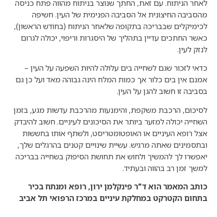
לאחר הניתוח. עם זאת, החתך שנוצר בניתוח מהווה פתח כניסה
מהסביבה החיצונית אל הסביבה הפנימית של העין. חשיפה
לכימיקלים שבבריכה בתקופה שלאחר הניתוח (בחודש הראשון),
כאשר החתכים עדיין בתהליך של היסגרות וריפוי, יכולה לגרום
לנזק לעין.
כדאי לזכור שגם לשחייה בים עלולה להיות השפעה על העין –
אמנם אין בים כלור אך כמות המלח הינה גבוהה מאד ועל כן גם
בסביבה זו חשוב להגן על העין.
לסיכום, הרכבת משקפת, והימנעות מהרכבת עדשות מגע, בזמן
השחייה יכולה למזער ביותר את הסיכונים לעיניים. חשוב להיבדק
אצל רופא העיניים או האופטומטריסט, ולשתף אותו בחששות
ובתסמינים שאתה מרגיש. עשיית שינויים קטנים בהרגלים שלך,
יאפשרו לך להמשיך ולחוש את תחושת הסיפוק בשחייה בבריכה
למשך זמן רב בהווה ובעתיד.
כותב המאמר הוא ד"ר פינקלמן ירון,
רופא ומנתח בכיר
בתחום הקטרקט במחלקת עיניים במרכז הרפואי תל אביב