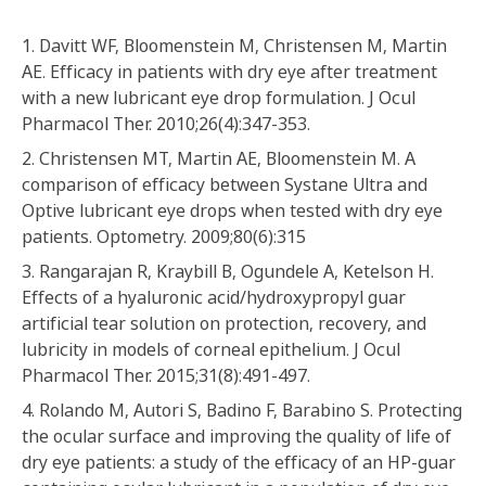
1. Davitt WF, Bloomenstein M, Christensen M, Martin
AE. Efficacy in patients with dry eye after treatment
with a new lubricant eye drop formulation. J Ocul
Pharmacol Ther. 2010;26(4):347-353.
2. Christensen MT, Martin AE, Bloomenstein M. A
comparison of efficacy between Systane Ultra and
Optive lubricant eye drops when tested with dry eye
patients. Optometry. 2009;80(6):315
3. Rangarajan R, Kraybill B, Ogundele A, Ketelson H.
Effects of a hyaluronic acid/hydroxypropyl guar
artificial tear solution on protection, recovery, and
lubricity in models of corneal epithelium. J Ocul
Pharmacol Ther. 2015;31(8):491-497.
4. Rolando M, Autori S, Badino F, Barabino S. Protecting
the ocular surface and improving the quality of life of
dry eye patients: a study of the efficacy of an HP-guar